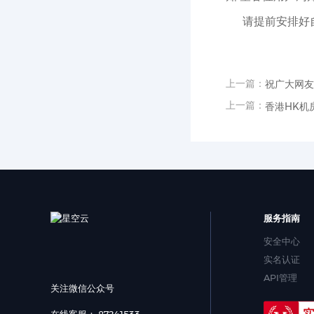
请提前安排好自
上一篇：
祝广大网友
上一篇：
香港HK机
服务指南
安全中心
实名认证
API管理
关注微信公众号
在线客服： 87241533